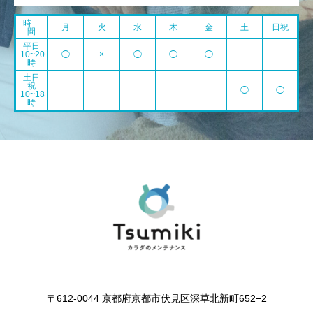
時
月
火
水
木
金
土
日祝
間
平日
10~20
◯
×
◯
◯
◯
時
土日
祝
◯
◯
10~18
時
〒612-0044 京都府京都市伏見区深草北新町652−2