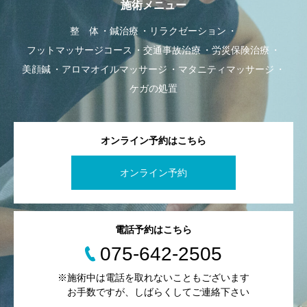
施術メニュー
整 体
鍼治療
リラクゼーション
フットマッサージコース
交通事故治療
労災保険治療
美顔鍼
アロマオイルマッサージ
マタニティマッサージ
ケガの処置
オンライン予約はこちら
オンライン予約
電話予約はこちら
075-642-2505
※施術中は電話を取れないこともございます
お手数ですが、しばらくしてご連絡下さい