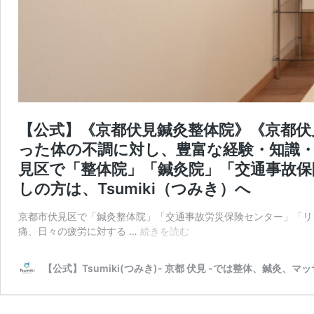
【公式】《京都伏見鍼灸整体院》《京都
った体の不調に対し、豊富な経験・知識
見区で「整体院」「鍼灸院」「交通事故
しの方は、Tsumiki（つみき）へ
京都市伏見区で「鍼灸整体院」「交通事故労災保険センター」「リラク
【公
痛、日々の疲労に対する …
続きを読む
式】
《京
【公式】Tsumiki(つみき)- 京都 伏見 -では整体、鍼
都
伏
見