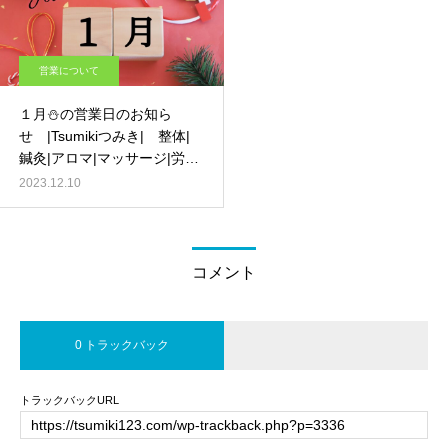
営業について
１月⛄の営業日のお知ら
せ |Tsumikiつみき| 整体|
鍼灸|アロマ|マッサージ|労災
治療 ｰ 京都 伏見 –
2023.12.10
コメント
0 トラックバック
トラックバックURL