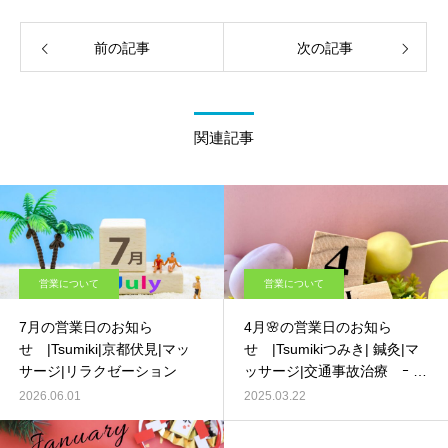
前の記事
次の記事
関連記事
営業について
営業について
7月の営業日のお知ら
4月🌸の営業日のお知ら
せ |Tsumiki|京都伏見|マッ
せ |Tsumikiつみき| 鍼灸|マ
サージ|リラクゼーション
ッサージ|交通事故治療 ｰ 京
都 伏見 –
2026.06.01
2025.03.22