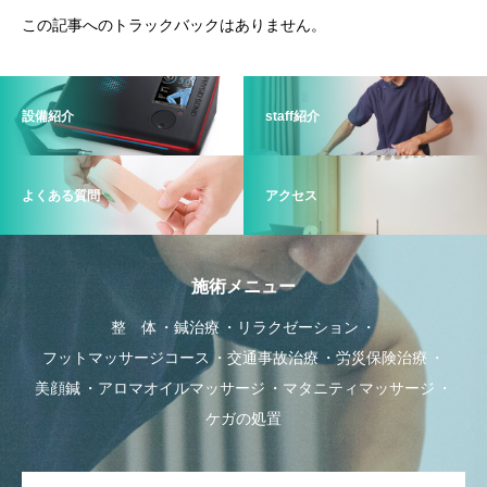
この記事へのトラックバックはありません。
設備紹介
staff紹介
よくある質問
アクセス
施術メニュー
整 体
鍼治療
リラクゼーション
フットマッサージコース
交通事故治療
労災保険治療
美顔鍼
アロマオイルマッサージ
マタニティマッサージ
ケガの処置