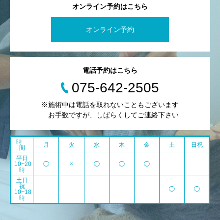
オンライン予約はこちら
オンライン予約
電話予約はこちら
075-642-2505
※施術中は電話を取れないこともございます
お手数ですが、しばらくしてご連絡下さい
時
月
火
水
木
金
土
日祝
間
平日
10~20
◯
×
◯
◯
◯
時
土日
祝
◯
◯
10~18
時