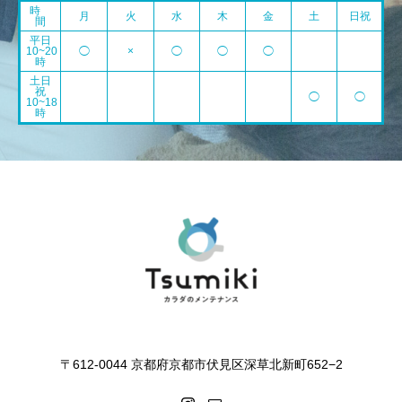
時
月
火
水
木
金
土
日祝
間
平日
10~20
◯
×
◯
◯
◯
時
土日
祝
◯
◯
10~18
時
〒612-0044 京都府京都市伏見区深草北新町652−2