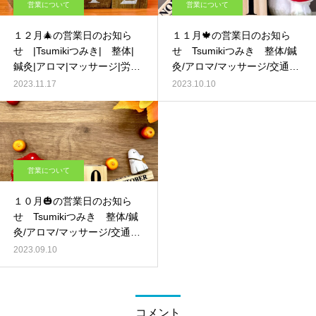
営業について
営業について
１２月🎄の営業日のお知ら
１１月🍁の営業日のお知ら
せ |Tsumikiつみき| 整体|
せ Tsumikiつみき 整体/鍼
鍼灸|アロマ|マッサージ|労災
灸/アロマ/マッサージ/交通事
治療 ｰ 京都 伏見 –
故治療 ｰ 京都 伏見 –
2023.11.17
2023.10.10
営業について
１０月🎃の営業日のお知ら
せ Tsumikiつみき 整体/鍼
灸/アロマ/マッサージ/交通事
故治療 ｰ 京都 伏見 –
2023.09.10
コメント