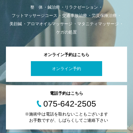
整 体
鍼治療
リラクゼーション
フットマッサージコース
交通事故治療
労災保険治療
美顔鍼
アロマオイルマッサージ
マタニティマッサージ
ケガの処置
オンライン予約はこちら
オンライン予約
電話予約はこちら
075-642-2505
※施術中は電話を取れないこともございます
お手数ですが、しばらくしてご連絡下さい