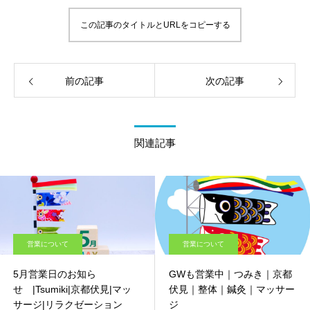
この記事のタイトルとURLをコピーする
前の記事
次の記事
関連記事
営業について
営業について
5月営業日のお知ら
GWも営業中｜つみき｜京都
せ |Tsumiki|京都伏見|マッ
伏見｜整体｜鍼灸｜マッサー
サージ|リラクゼーション
ジ