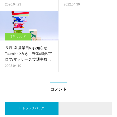
2026.04.23
2022.04.30
営業について
５月 🎏 営業日のお知らせ
Tsumikiつみき 整体/鍼灸/ア
ロマ/マッサージ/交通事故治
療 ｰ 京都 伏見 –
2023.04.10
コメント
0 トラックバック