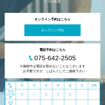
ケガの処置
オンライン予約はこちら
オンライン予約
電話予約はこちら
075-642-2505
※施術中は電話を取れないこともございます
お手数ですが、しばらくしてご連絡下さい
時
月
火
水
木
金
土
日祝
間
平日
10~20
◯
×
◯
◯
◯
時
土日