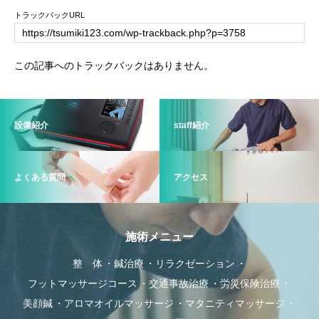
トラックバックURL
この記事へのトラックバックはありません。
設備紹介
staff紹介
よくある質問
アクセス
施術メニュー
整 体
鍼治療
リラクゼーション
フットマッサージコース
交通事故治療
労災保険治療
美顔鍼
アロマオイルマッサージ
マタニティマッサージ