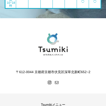
祝
◯
◯
10~18
時
〒612-0044 京都府京都市伏見区深草北新町652−2
Tsumikiメニュー