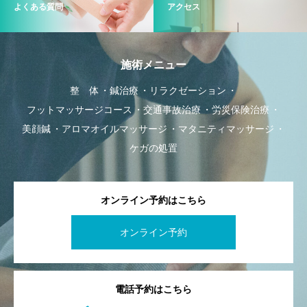
よくある質問
アクセス
施術メニュー
整 体
鍼治療
リラクゼーション
フットマッサージコース
交通事故治療
労災保険治療
美顔鍼
アロマオイルマッサージ
マタニティマッサージ
ケガの処置
オンライン予約はこちら
オンライン予約
電話予約はこちら