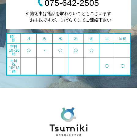
075-642-2505
※施術中は電話を取れないこともございます
お手数ですが、しばらくしてご連絡下さい
時
月
火
水
木
金
土
日祝
間
平日
10~20
◯
×
◯
◯
◯
時
土日
祝
◯
◯
10~18
時