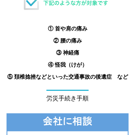
① 首や肩の痛み
② 腰の痛み
③ 神経痛
④ 怪我（けが）
⑤ 頚椎捻挫などといった交通事故の後遺症 など
労災手続き手順