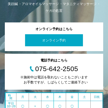
美顔鍼
アロマオイルマッサージ
マタニティマッサージ
ケガの処置
オンライン予約はこちら
オンライン予約
電話予約はこちら
075-642-2505
※施術中は電話を取れないこともございます
お手数ですが、しばらくしてご連絡下さい
時
月
火
水
木
金
土
日祝
間
平日
10~20
◯
×
◯
◯
◯