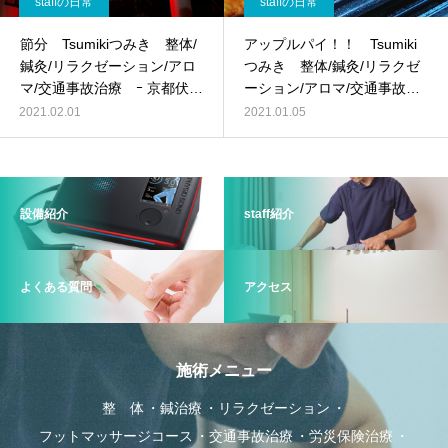
staffの日常
staffの日常
節分 Tsumikiつみき 整体/
アップルパイ！！ Tsumiki
鍼灸/リラクゼーション/アロ
つみき 整体/鍼灸/リラクゼ
マ/交通事故治療 ｰ 京都伏見
ーション/アロマ/交通事故 ｰ
–
京都伏見 –
2021.02.01
2021.01.05
設備紹介
staff紹介
よくある質問
アクセス
施術メニュー
整 体
鍼治療
リラクゼーション
フットマッサージコース
交通事故治療
労災保険治療