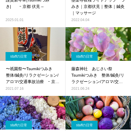
謹賀新年🎍|Tsumikiつみ
墨染寺夜桜ライトアップ つ
き| ｰ 京都 伏見 –
みき｜京都伏見｜整体｜鍼灸
｜マッサージ
2025.01.01
2022.04.04
staffの日常
staffの日常
〜祇園祭〜Tsumikiつみき
藤森神社 あじさい祭
整体/鍼灸/リラクゼーション/
Tsumikiつみき 整体/鍼灸/リ
アロマ/交通事故治療 ｰ 京都
ラクゼーション/アロマ/交通
伏見 –
事故治療 ｰ 京都 伏見 –
2021.07.16
2021.06.24
staffの日常
staffの日常