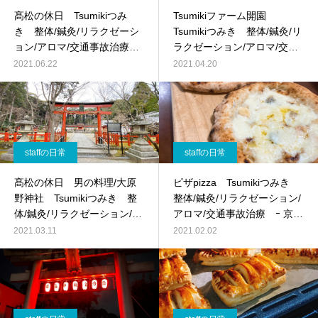
髙松の休日 Tsumikiつみ
Tsumikiファーム開園
き 整体/鍼灸/リラクゼーシ
Tsumikiつみき 整体/鍼灸/リ
ョン/アロマ/交通事故治療 ｰ
ラクゼーション/アロマ/交通
京都 伏見 –
事故治療 ｰ 京都伏見 –
2021.06.22
2021.04.20
staffの日常
staffの日常
髙松の休日 男の料理/大原
ピザpizza Tsumikiつみき
野神社 Tsumikiつみき 整
整体/鍼灸/リラクゼーション/
体/鍼灸/リラクゼーション/ア
アロマ/交通事故治療 ｰ 京都
ロマ/交通事故治療 ｰ 京都伏
伏見 –
2021.03.11
2021.02.02
見 –