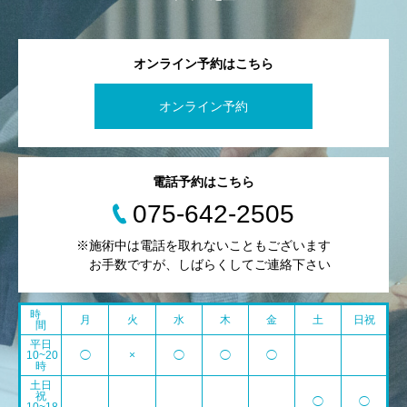
オンライン予約はこちら
オンライン予約
電話予約はこちら
075-642-2505
※施術中は電話を取れないこともございます
お手数ですが、しばらくしてご連絡下さい
時
月
火
水
木
金
土
日祝
間
平日
10~20
◯
×
◯
◯
◯
時
土日
祝
◯
◯