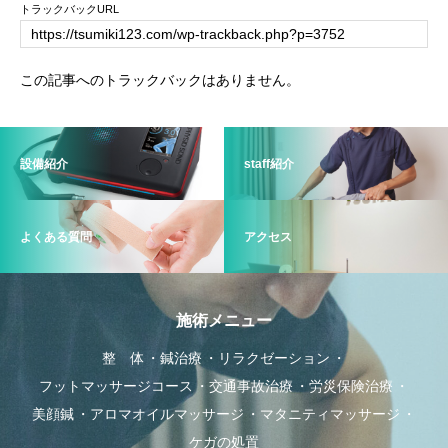
トラックバックURL
この記事へのトラックバックはありません。
設備紹介
staff紹介
よくある質問
アクセス
施術メニュー
整 体
鍼治療
リラクゼーション
フットマッサージコース
交通事故治療
労災保険治療
美顔鍼
アロマオイルマッサージ
マタニティマッサージ
ケガの処置