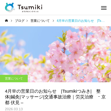
ブログ
営業について
4月🌸の営業日のお知らせ |Tsumikiつみき| 整体|鍼灸|マッサージ|交通事故治療｜労災治療 ｰ 京都 伏見 –
営業について
4月🌸の営業日のお知らせ |Tsumikiつみき| 整
体|鍼灸|マッサージ|交通事故治療｜労災治療 ｰ 京
都 伏見 –
2026.03.13