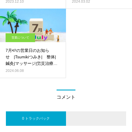
治療 ｰ 京都 伏見 –
京都 伏見 –
2023.12.10
2024.03.02
営業について
7月🍉の営業日のお知ら
せ |Tsumikiつみき| 整体|
鍼灸|マッサージ|労災治療 ｰ
京都 伏見 –
2024.06.08
コメント
0 トラックバック