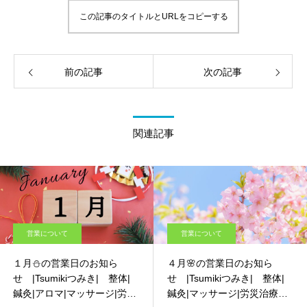
この記事のタイトルとURLをコピーする
前の記事
次の記事
関連記事
営業について
営業について
１月⛄の営業日のお知ら
４月🌸の営業日のお知ら
せ |Tsumikiつみき| 整体|
せ |Tsumikiつみき| 整体|
鍼灸|アロマ|マッサージ|労災
鍼灸|マッサージ|労災治療 ｰ