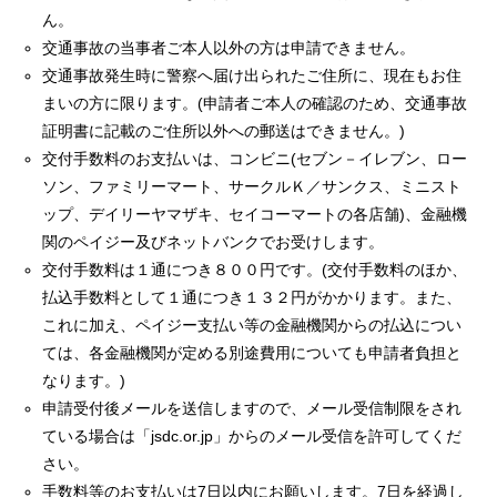
ん。
交通事故の当事者ご本人以外の方は申請できません。
交通事故発生時に警察へ届け出られたご住所に、現在もお住
まいの方に限ります。(申請者ご本人の確認のため、交通事故
証明書に記載のご住所以外への郵送はできません。)
交付手数料のお支払いは、コンビニ(セブン－イレブン、ロー
ソン、ファミリーマート、サークルＫ／サンクス、ミニスト
ップ、デイリーヤマザキ、セイコーマートの各店舗)、金融機
関のペイジー及びネットバンクでお受けします。
交付手数料は１通につき８００円です。(交付手数料のほか、
払込手数料として１通につき１３２円がかかります。また、
これに加え、ペイジー支払い等の金融機関からの払込につい
ては、各金融機関が定める別途費用についても申請者負担と
なります。)
申請受付後メールを送信しますので、メール受信制限をされ
ている場合は「jsdc.or.jp」からのメール受信を許可してくだ
さい。
手数料等のお支払いは7日以内にお願いします。7日を経過し