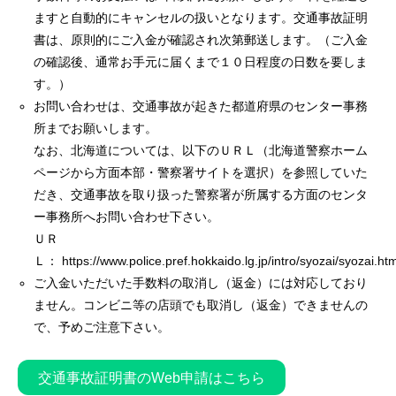
ますと自動的にキャンセルの扱いとなります。交通事故証明
書は、原則的にご入金が確認され次第郵送します。（ご入金
の確認後、通常お手元に届くまで１０日程度の日数を要しま
す。）
お問い合わせは、交通事故が起きた都道府県のセンター事務
所までお願いします。
なお、北海道については、以下のＵＲＬ（北海道警察ホーム
ページから方面本部・警察署サイトを選択）を参照していた
だき、交通事故を取り扱った警察署が所属する方面のセンタ
ー事務所へお問い合わせ下さい。
ＵＲ
Ｌ：
https://www.police.pref.hokkaido.lg.jp/intro/syozai/syozai.ht
ご入金いただいた手数料の取消し（返金）には対応しており
ません。コンビニ等の店頭でも取消し（返金）できませんの
で、予めご注意下さい。
交通事故証明書のWeb申請はこちら