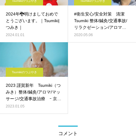
Tsumikiのつぶやき
Tsumikiのつぶやき
2024年🐉明けましておめで
#衛生安心/安全対策 清潔
とうございます。｜Tsumiki|
Tsumiki 整体/鍼灸/交通事故/
つみき｜
リラクゼーション/アロマ -
京都伏見墨染 –
2024.01.01
2020.05.06
Tsumikiのつぶやき
2023 謹賀新年 Tsumiki（つ
みき）整体/鍼灸/アロマ/マッ
サージ/交通事故治療 ｰ 京都
伏見 –
2023.01.05
コメント