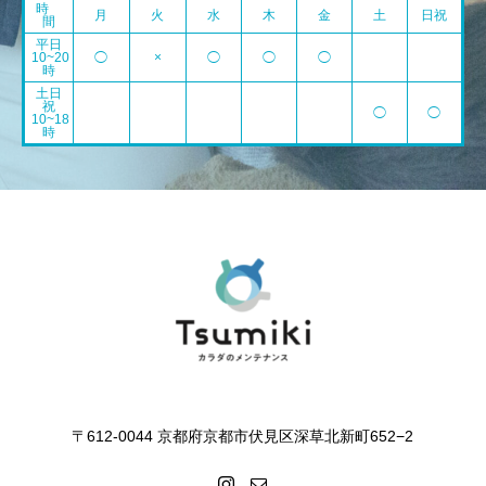
時
月
火
水
木
金
土
日祝
間
平日
10~20
◯
×
◯
◯
◯
時
土日
祝
◯
◯
10~18
時
〒612-0044 京都府京都市伏見区深草北新町652−2