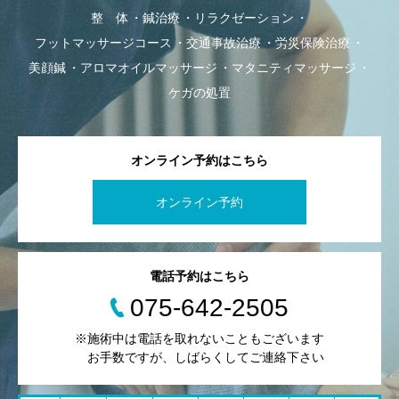
整 体
鍼治療
リラクゼーション
フットマッサージコース
交通事故治療
労災保険治療
美顔鍼
アロマオイルマッサージ
マタニティマッサージ
ケガの処置
オンライン予約はこちら
オンライン予約
電話予約はこちら
075-642-2505
※施術中は電話を取れないこともございます
お手数ですが、しばらくしてご連絡下さい