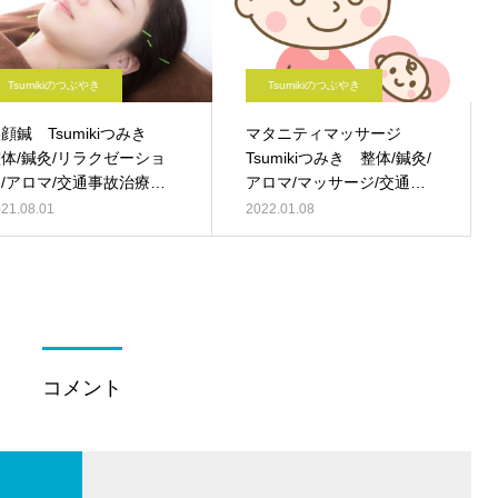
Tsumikiのつぶやき
Tsumikiのつぶやき
顔鍼 Tsumikiつみき
マタニティマッサージ
体/鍼灸/リラクゼーショ
Tsumikiつみき 整体/鍼灸/
/アロマ/交通事故治療 ｰ
アロマ/マッサージ/交通事
都 伏見 –
故治療 ｰ 京都 伏見 –
21.08.01
2022.01.08
コメント