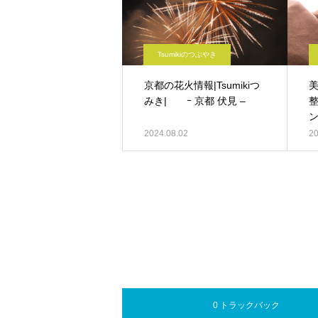
Tsumikiのつぶやき
京都の花火情報|Tsumikiつ
美
みき| ｰ 京都 伏見 –
整
ン
京
2024.08.02
20
0 トラックバック