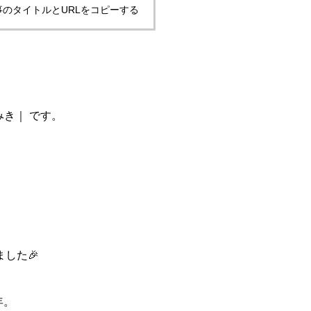
事のタイトルとURLをコピーする
みき｜ です。
ました🎉
年。