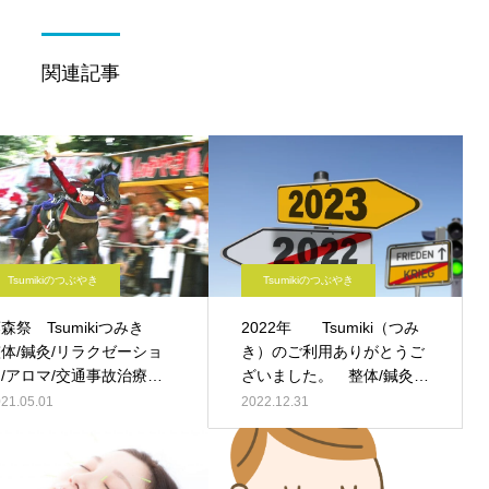
関連記事
Tsumikiのつぶやき
Tsumikiのつぶやき
森祭 Tsumikiつみき
2022年 Tsumiki（つみ
体/鍼灸/リラクゼーショ
き）のご利用ありがとうご
/アロマ/交通事故治療 ｰ
ざいました。 整体/鍼灸/
都伏見 –
アロマ/マッサージ/交通事
21.05.01
2022.12.31
故治療 ｰ 京都 伏見 –