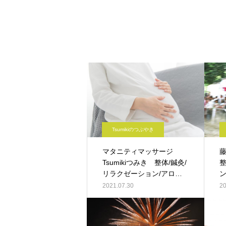
Tsumikiのつぶやき
マタニティマッサージ
藤
Tsumikiつみき 整体/鍼灸/
整
リラクゼーション/アロマ/
ン
交通事故治療 ｰ 京都 伏見
京
2021.07.30
20