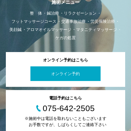
施術メニュー
整 体
鍼治療
リラクゼーション
フットマッサージコース
交通事故治療
労災保険治療
美顔鍼
アロマオイルマッサージ
マタニティマッサージ
ケガの処置
オンライン予約はこちら
オンライン予約
電話予約はこちら
075-642-2505
※施術中は電話を取れないこともございます
お手数ですが、しばらくしてご連絡下さい