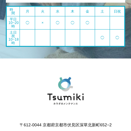
時
月
火
水
木
金
土
日祝
間
平日
10~20
◯
×
◯
◯
◯
時
土日
祝
◯
◯
10~18
時
〒612-0044 京都府京都市伏見区深草北新町652−2