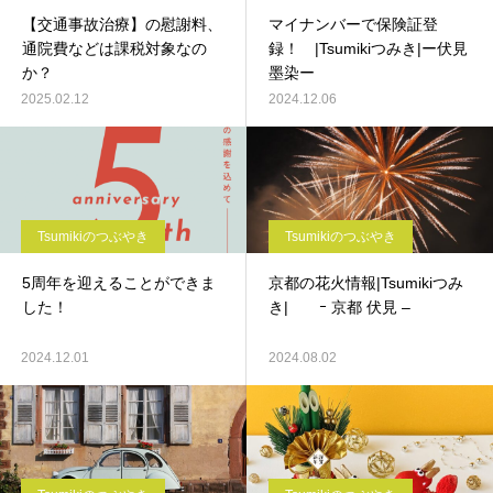
【交通事故治療】の慰謝料、
マイナンバーで保険証登
通院費などは課税対象なの
録！ |Tsumikiつみき|ー伏見
か？
墨染ー
2025.02.12
2024.12.06
Tsumikiのつぶやき
Tsumikiのつぶやき
5周年を迎えることができま
京都の花火情報|Tsumikiつみ
した！
き| ｰ 京都 伏見 –
2024.12.01
2024.08.02