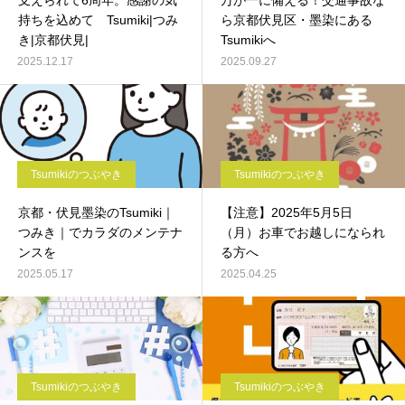
支えられて6周年。感謝の気
万が一に備える！交通事故な
持ちを込めて Tsumiki|つみ
ら京都伏見区・墨染にある
き|京都伏見|
Tsumikiへ
2025.12.17
2025.09.27
Tsumikiのつぶやき
Tsumikiのつぶやき
京都・伏見墨染のTsumiki｜
【注意】2025年5月5日
つみき｜でカラダのメンテナ
（月）お車でお越しになられ
ンスを
る方へ
2025.05.17
2025.04.25
Tsumikiのつぶやき
Tsumikiのつぶやき