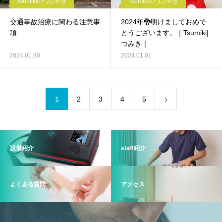
Tsumikiのつぶやき
Tsumikiのつぶやき
交通事故治療に関わる注意事
2024年🐉明けましておめで
項
とうございます。｜Tsumiki|
つみき｜
2024.01.30
2024.01.01
1
2
3
4
5
設備紹介
staff紹介
よくある質問
アクセス